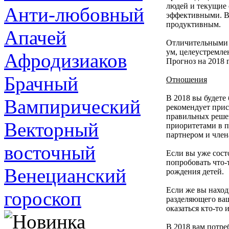
людей и текущие 
Анти-любовный
эффективными. В 
продуктивным.
Апачей
Отличительными 
ум, целеустремле
Афродизиаков
Прогноз на 2018 
Брачный
Отношения
В 2018 вы будете
Вампирический
рекомендует прис
правильных решен
Векторный
приоритетами в п
партнером и член
восточный
Если вы уже сост
попробовать что-
Венецианский
рождения детей.
Если же вы наход
гороскоп
разделяющего ва
оказаться кто-то 
В 2018 вам потре