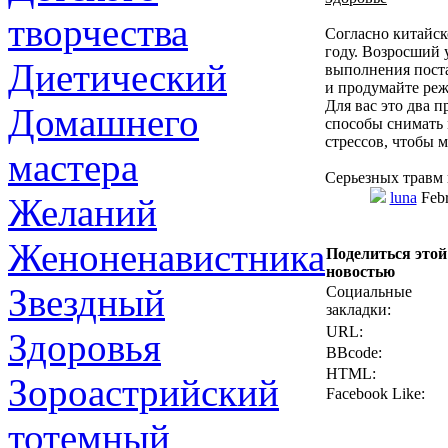
творчества
Согласно китайск
году. Возросший 
Диетический
выполнения пост
и продумайте реж
Для вас это два 
Домашнего
способы снимать 
стрессов, чтобы 
мастера
Серьезных травм 
luna
Febr
Желаний
Женоненавистника
Поделиться этой
новостью
Звездный
Социальные
закладки:
URL:
Здоровья
BBcode:
HTML:
Зороастрийский
Facebook Like:
тотемный