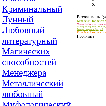
Криминальный
Лунный
Возможно вам буд
Китайский гороскоп д
Мистер Рыбы, или Тайны му
Любовный
Мистер Телец, или Тайны му
Телец - следим за фигурой
Китайский гороскоп н
Прочитать
литературный
Магических
способностей
Менеджера
Металлический
любовный
Мифологический