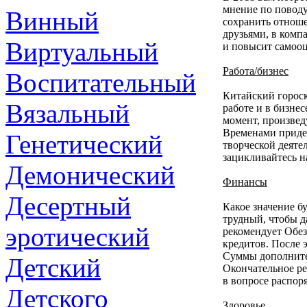
мнение по поводу
Винный
сохранить отноше
друзьями, в комп
Виртуальный
и повысит самооц
Работа/бизнес
Воспитательный
Китайский гороск
Вязальный
работе и в бизне
момент, произведу
Временами придет
Генетический
творческой деяте
зацикливайтесь н
Демонический
Финансы
Десертный
Какое значение б
трудный, чтобы да
эротический
рекомендует Обез
кредитов. После э
Суммы дополните
Детский
Окончательное ре
в вопросе распор
Детского
Здоровье