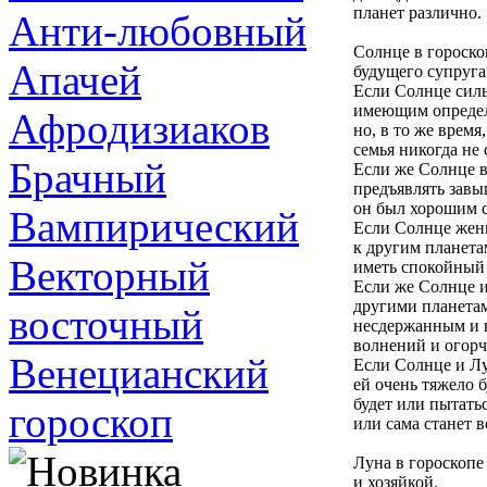
планет различно.
Анти-любовный
Солнце в гороско
Апачей
будущего супруга
Если Солнце силь
имеющим определе
Афродизиаков
но, в то же время
семья никогда не 
Брачный
Если же Солнце в
предъявлять завы
он был хорошим с
Вампирический
Если Солнце жен
к другим планетам
Векторный
иметь спокойный 
Если же Солнце 
другими планетам
восточный
несдержанным и 
волнений и огорч
Венецианский
Если Солнце и Лу
ей очень тяжело 
будет или пытать
гороскоп
или сама станет 
Луна в гороскопе
и хозяйкой.