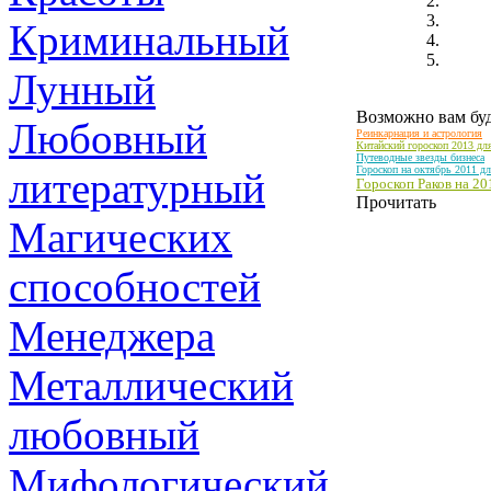
Криминальный
Лунный
Возможно вам буд
Любовный
Реинкарнация и астрология
Китайский гороскоп 2013 дл
Путеводные звезды бизнеса
Гороскоп на октябрь 2011 д
литературный
Гороскоп Раков на 20
Прочитать
Магических
способностей
Менеджера
Металлический
любовный
Мифологический