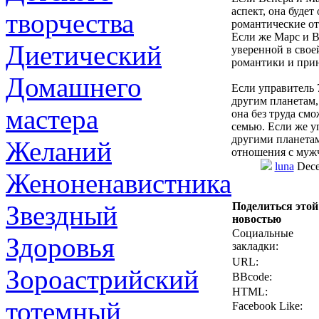
аспект, она буде
творчества
романтические о
Если же Марс и В
Диетический
уверенной в свое
романтики и прин
Домашнего
Если управитель 
другим планетам
мастера
она без труда см
семью. Если же у
другими планетам
Желаний
отношения с муж
luna
Dece
Женоненавистника
Звездный
Поделиться этой
новостью
Социальные
Здоровья
закладки:
URL:
Зороастрийский
BBcode:
HTML:
тотемный
Facebook Like: