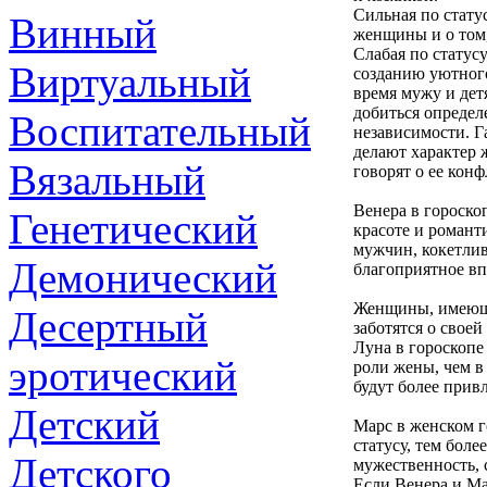
Сильная по стату
Винный
женщины и о том, 
Слабая по статус
Виртуальный
созданию уютного
время мужу и детя
добиться определ
Воспитательный
независимости. 
делают характер
Вязальный
говорят о ее кон
Венера в гороско
Генетический
красоте и романт
мужчин, кокетли
Демонический
благоприятное вп
Женщины, имеющие
Десертный
заботятся о свое
Луна в гороскопе
эротический
роли жены, чем в
будут более прив
Детский
Марс в женском г
статусу, тем бол
Детского
мужественность, 
Если Венера и М