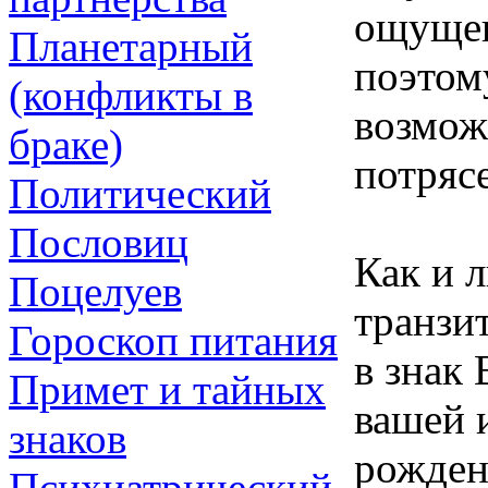
ощущен
Планетарный
поэтом
(конфликты в
возмож
браке)
потрясе
Политический
Пословиц
Как и 
Поцелуев
транзи
Гороскоп питания
в знак 
Примет и тайных
вашей 
знаков
рожден
Психиатрический