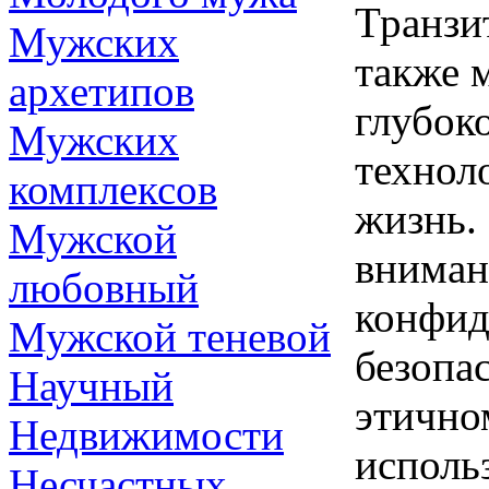
Транзи
Мужских
также 
архетипов
глубок
Мужских
технол
комплексов
жизнь.
Мужской
вниман
любовный
конфид
Мужской теневой
безопас
Научный
этично
Недвижимости
исполь
Несчастных