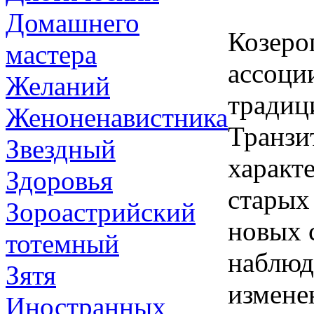
Домашнего
Козерог
мастера
ассоци
Желаний
традиц
Женоненавистника
Транзи
Звездный
характ
Здоровья
старых
Зороастрийский
новых 
тотемный
наблюд
Зятя
измене
Иностранных