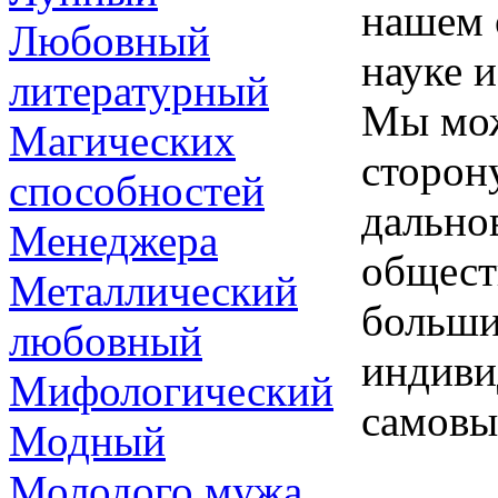
нашем 
Любовный
науке 
литературный
Мы мож
Магических
сторон
способностей
дально
Менеджера
общест
Металлический
больши
любовный
индиви
Мифологический
самовы
Модный
Молодого мужа