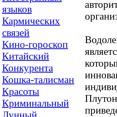
авторит
языков
органи
Кармических
связей
Водоле
Кино-гороскоп
являет
Китайский
которы
Конкурента
иннова
Кошка-талисман
индиви
Красоты
Плутон
Криминальный
привед
Лунный