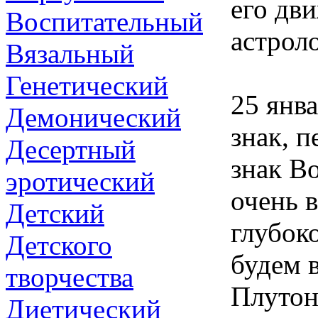
его дв
Воспитательный
астроло
Вязальный
Генетический
25 янв
Демонический
знак, п
Десертный
знак Во
эротический
очень 
Детский
глубоко
Детского
будем 
творчества
Плутон
Диетический