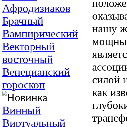
положе
Афродизиаков
оказыв
Брачный
нашу ж
Вампирический
мощных
Векторный
являет
восточный
ассоци
Венецианский
силой 
гороскоп
как из
глубок
Винный
трансф
Виртуальный