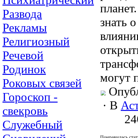
планет.
Развода
знать 
Рекламы
влияни
Религиозный
открыт
Речевой
трансф
Родинок
могут 
Роковых связей
Опуб
Гороскоп -
·
В
Ас
свекровь
24
Служебный
Понравилась стат