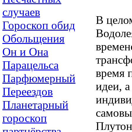
случаев
В цело
Гороскоп обид
Водолея
Обольщения
времен
Он и Она
трансф
Парацельса
время 
Парфюмерный
идеи, 
Переездов
индиви
Планетарный
самовы
гороскоп
Плутон
партнёрства