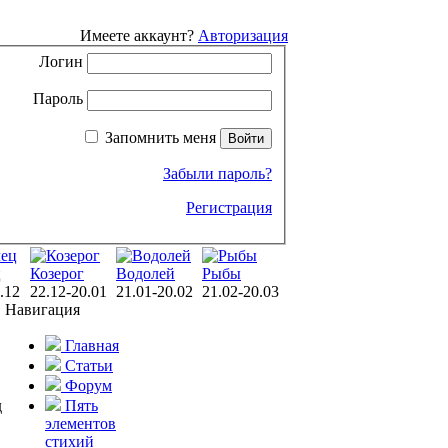
Имеете аккаунт?
Авторизация
Логин
Пароль
Запомнить меня
Забыли пароль?
Регистрация
ц
Козерог
Водолей
Рыбы
.12
22.12-20.01
21.01-20.02
21.02-20.03
Навигация
Главная
Статьи
Форум
д
Пять
элементов
стихий