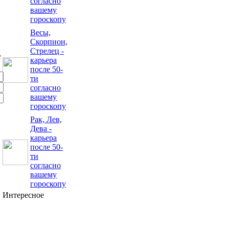
согласно
вашему
гороскопу
Весы,
Скорпион,
Стрелец -
карьера
после 50-
ти
согласно
вашему
гороскопу
Рак, Лев,
Дева -
карьера
после 50-
ти
согласно
вашему
гороскопу
Интересное