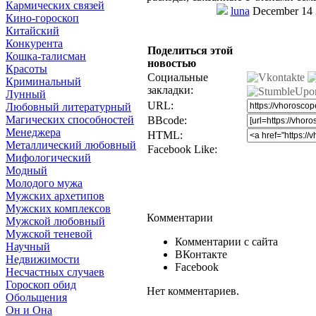
Кармических связей
luna
December 14 
Кино-гороскоп
Китайский
Конкурента
Поделиться этой
Кошка-талисман
новостью
Красоты
Социальные
Криминальный
закладки:
Лунный
URL:
Любовный литературный
Магических способностей
BBcode:
Менеджера
HTML:
Металлический любовный
Facebook Like:
Мифологический
Модный
Молодого мужа
Мужских архетипов
Мужских комплексов
Комментарии
Мужской любовный
Мужской теневой
Комментарии с сайта
Научный
ВКонтакте
Недвижимости
Facebook
Несчастных случаев
Гороскоп обид
Нет комментариев.
Обольщения
Он и Она