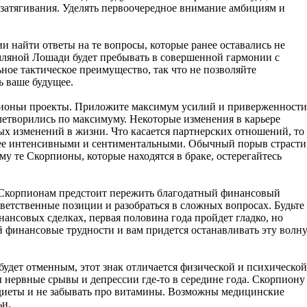
 затягивания. Уделять первоочередное внимание амбициям и
и найти ответы на те вопросы, которые ранее оставались не
мляной Лошади будет пребывать в совершенной гармонии с
ьное тактическое преимущество, так что не позволяйте
 ваше будущее.
пионьи проекты. Приложите максимум усилий и приверженности
летворились по максимуму. Некоторые изменения в карьере
ых изменений в жизни. Что касается партнерских отношений, то
лее интенсивными и сентиментальными. Обычный порыв страсти
му те Скорпионы, которые находятся в браке, остерегайтесь
 Скорпионам предстоит пережить благодатный финансовый
тветственные позиции и разобраться в сложных вопросах. Будьте
ансовых сделках, первая половина года пройдет гладко, но
й финансовые трудности и вам придется останавливать эту волну
будет отменным, этот знак отличается физической и психической
нервные срывы и депрессии где-то в середине года. Скорпиону
диеты и не забывать про витамины. Возможны медицинские
ьи.