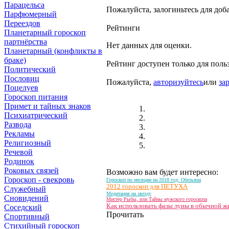
Парацельса
Пожалуйста, залогиньтесь для доб
Парфюмерный
Переездов
Рейтинги
Планетарный гороскоп
партнёрства
Нет данных для оценки.
Планетарный (конфликты в
браке)
Рейтинг доступен только для поль
Политический
Пословиц
Пожалуйста,
авторизуйтесь
или
за
Поцелуев
Гороскоп питания
Примет и тайных знаков
Психиатрический
Развода
Рекламы
Религиозный
Речевой
Родинок
Роковых связей
Возможно вам будет интересно:
Гороскоп - свекровь
Гороскоп по месяцам на 2018 год: Обезьяна
2012 гороскоп для ПЕТУХА
Служебный
Медитация на звезду
Сновидений
Мистер Рыбы, или Тайны мужского гороскопа
Как использовать фазы луны в обычной ж
Соседский
Прочитать
Спортивный
Стихийный гороскоп