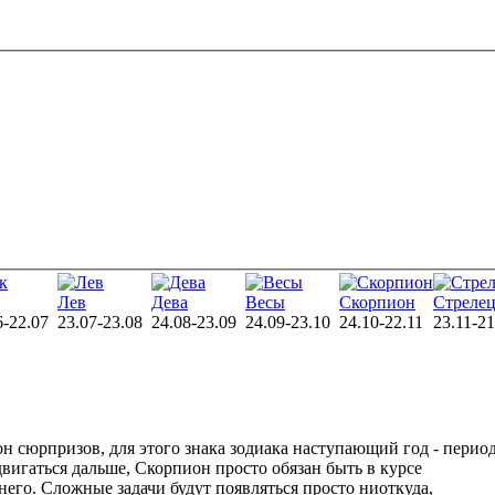
Лев
Дева
Весы
Скорпион
Стреле
6-22.07
23.07-23.08
24.08-23.09
24.09-23.10
24.10-22.11
23.11-21
он сюрпризов, для этого знака зодиака наступающий год - перио
игаться дальше, Скорпион просто обязан быть в курсе
его. Сложные задачи будут появляться просто ниоткуда,