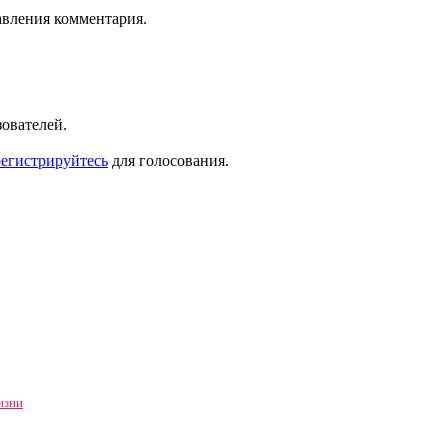
авления комментария.
зователей.
регистрируйтесь
для голосования.
изни