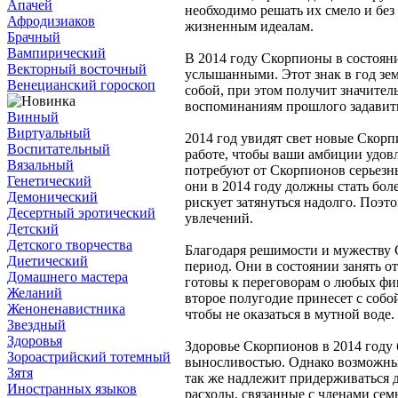
Апачей
необходимо решать их смело и без
Афродизиаков
жизненным идеалам.
Брачный
Вампирический
В 2014 году Скорпионы в состояни
Векторный восточный
услышанными. Этот знак в год зе
Венецианский гороскоп
собой, при этом получит значител
воспоминаниям прошлого задавить
Винный
Виртуальный
2014 год увидят свет новые Скор
Воспитательный
работе, чтобы ваши амбиции удов
Вязальный
потребуют от Скорпионов серьезн
Генетический
они в 2014 году должны стать бо
Демонический
рискует затянуться надолго. Поэто
Десертный эротический
увлечений.
Детский
Детского творчества
Благодаря решимости и мужеству
Диетический
период. Они в состоянии занять о
Домашнего мастера
готовы к переговорам о любых фин
Желаний
второе полугодие принесет с собо
Женоненавистника
чтобы не оказаться в мутной воде.
Звездный
Здоровья
Здоровье Скорпионов в 2014 году 
Зороастрийский тотемный
выносливостью. Однако возможны 
Зятя
так же надлежит придерживаться 
Иностранных языков
расходы, связанные с членами сем