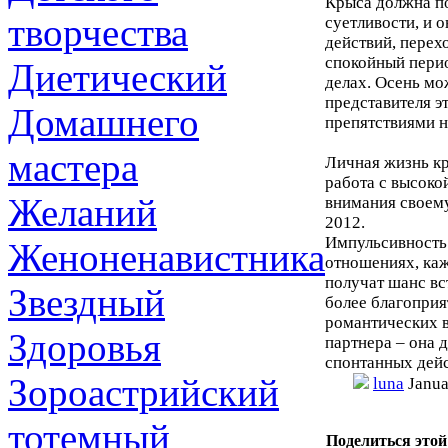
Крыса должна пом
творчества
суетливости, и 
действий, перех
спокойный перио
Диетический
делах. Осень мо
представителя э
Домашнего
препятствиями на
мастера
Личная жизнь кр
работа с высоко
Желаний
внимания своему
2012.
Импульсивность
Женоненавистника
отношениях, ка
получат шанс вс
Звездный
более благоприя
романтических в
Здоровья
партнера – она 
спонтанных дейс
Зороастрийский
luna
Janua
тотемный
Поделиться этой