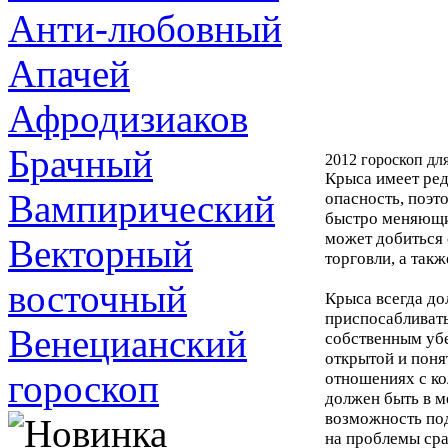
Анти-любовный
Апачей
Афродизиаков
Брачный
2012 гороскоп д
Крыса имеет ред
Вампирический
опасность, поэт
быстро меняющи
может добиться 
Векторный
торговли, а такж
восточный
Крыса всегда до
приспосабливать
Венецианский
собственным уб
открытой и поня
гороскоп
отношениях с ко
должен быть в м
возможность под
на проблемы сраз