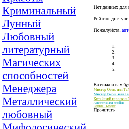
Криминальный
Нет данных для 
Рейтинг доступе
Лунный
Пожалуйста,
авт
Любовный
литературный
Магических
способностей
Менеджера
Возможно вам буд
Мистер Овен, или Та
Мистер Рыбы, или Та
Металлический
Китайский гороскоп 2
Астрология для хозяйки
Ребенок - Козерог
Прочитать
любовный
Мифологический