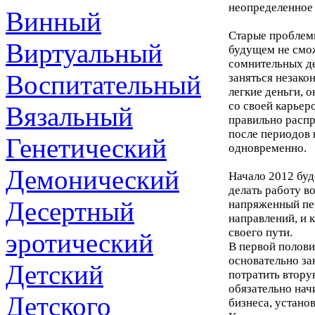
неопределенное 
Винный
Старые проблемы
Виртуальный
будущем не смож
сомнительных де
Воспитательный
заняться незако
легкие деньги, 
со своей карьер
Вязальный
правильно распр
после периодов 
Генетический
одновременно.
Демонический
Начало 2012 бу
делать работу в
Десертный
напряженный пер
направлений, и 
своего пути.
эротический
В первой полови
основательно за
Детский
потратить втору
обязательно нач
Детского
бизнеса, устано