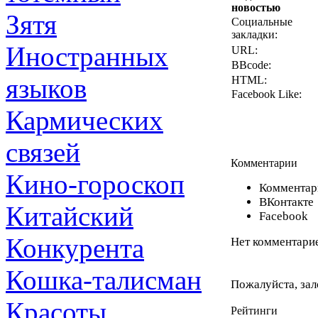
новостью
Зятя
Социальные
закладки:
Иностранных
URL:
BBcode:
языков
HTML:
Facebook Like:
Кармических
связей
Комментарии
Кино-гороскоп
Комментари
ВКонтакте
Китайский
Facebook
Конкурента
Нет комментарие
Кошка-талисман
Пожалуйста, зал
Красоты
Рейтинги