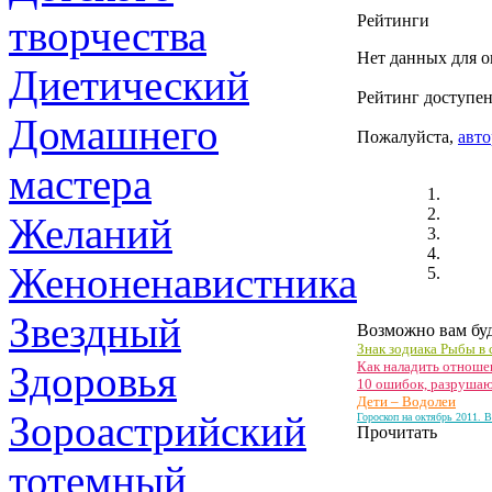
Рейтинги
творчества
Нет данных для о
Диетический
Рейтинг доступен
Домашнего
Пожалуйста,
авто
мастера
Желаний
Женоненавистника
Звездный
Возможно вам буд
Знак зодиака Рыбы в
Здоровья
Как наладить отноше
10 ошибок, разруша
Дети – Водолеи
Зороастрийский
Гороскоп на октябрь 2011. 
Прочитать
тотемный