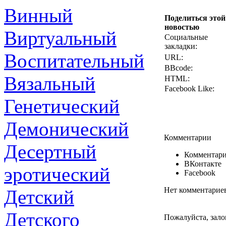
Винный
Поделиться этой
новостью
Виртуальный
Социальные
закладки:
Воспитательный
URL:
BBcode:
Вязальный
HTML:
Facebook Like:
Генетический
Демонический
Комментарии
Десертный
Комментари
ВКонтакте
эротический
Facebook
Нет комментарие
Детский
Детского
Пожалуйста, зало