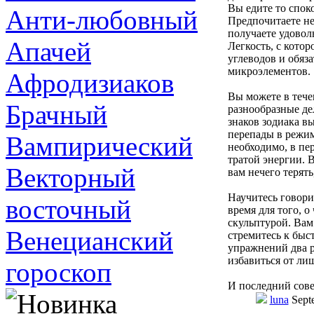
Вы едите то спок
Анти-любовный
Предпочитаете не
получаете удовол
Апачей
Легкость, с кото
углеводов и обяз
микроэлементов.
Афродизиаков
Вы можете в тече
Брачный
разнообразные дел
знаков зодиака в
перепады в режим
Вампирический
необходимо, в пе
тратой энергии. 
Векторный
вам нечего терять
Научитесь говори
восточный
время для того, о
скульптурой. Вам
Венецианский
стремитесь к быс
упражнений два р
избавиться от ли
гороскоп
И последний сове
luna
Sept