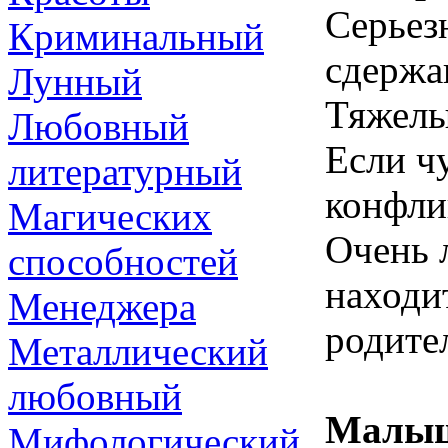
Серьез
Криминальный
сдержа
Лунный
Тяжелы
Любовный
Если ч
литературный
конфли
Магических
Очень 
способностей
находит
Менеджера
родите
Металлический
любовный
Малыши
Мифологический