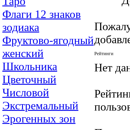
Д
Таро
Флаги 12 знаков
Пожалу
зодиака
добавл
Фруктово-ягодный
женский
Рейтинги
Школьника
Нет да
Цветочный
Числовой
Рейтин
Экстремальный
пользов
Эрогенных зон