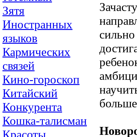
Зачаст
Зятя
направ
Иностранных
сильно
языков
достига
Кармических
ребенок
связей
амбици
Кино-гороскоп
научит
Китайский
больше
Конкурента
Кошка-талисман
Новоро
Красоты