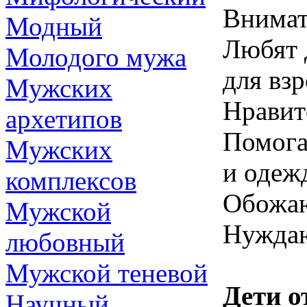
Внимат
Модный
Любят 
Молодого мужа
для вз
Мужских
Нравит
архетипов
Помога
Мужских
и одеж
комплексов
Обожаю
Мужской
Нуждаю
любовный
Мужской теневой
Дети от
Научный