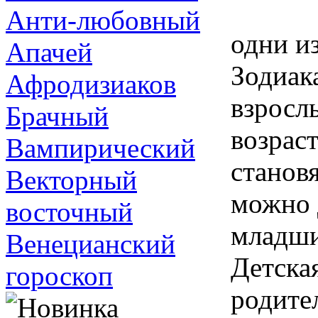
Анти-любовный
одни и
Апачей
Зодиак
Афродизиаков
взросл
Брачный
возрас
Вампирический
становя
Векторный
можно 
восточный
младши
Венецианский
Детска
гороскоп
родите