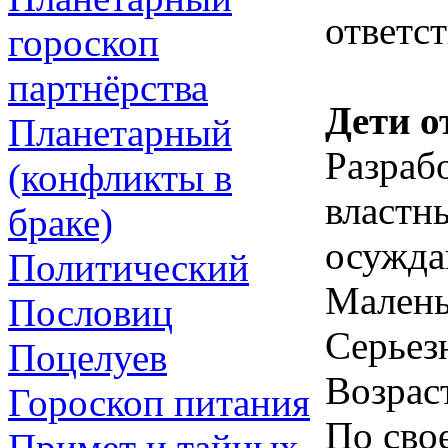
ответс
гороскоп
партнёрства
Дети о
Планетарный
Разраб
(конфликты в
властн
браке)
осужд
Политический
Малень
Пословиц
Серьез
Поцелуев
Возрас
Гороскоп питания
По сво
Примет и тайных