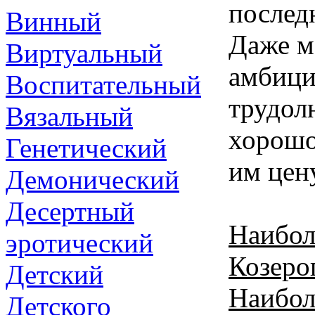
послед
Винный
Даже м
Виртуальный
амбици
Воспитательный
трудол
Вязальный
хорошо
Генетический
им цен
Демонический
Десертный
Наибол
эротический
Козеро
Детский
Наибол
Детского