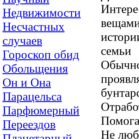
Интере
Недвижимости
вещами
Несчастных
истори
случаев
семьи
Гороскоп обид
Обычно
Обольщения
проявл
Он и Она
бунтар
Парацельса
Отрабо
Парфюмерный
Помога
Переездов
Не люб
Планетарный