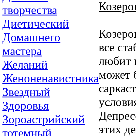
Козеро
творчества
Диетический
Козеро
Домашнего
все ст
мастера
любит 
Желаний
может 
Женоненавистника
саркас
Звездный
услови
Здоровья
Депрес
Зороастрийский
этих д
тотемный