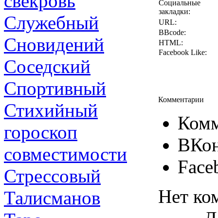
свекровь
Социальные
закладки:
Служебный
URL:
BBcode:
Сновидений
HTML:
Facebook Like:
Соседский
Спортивный
Комментарии
Стихийный
Комм
гороскоп
ВКон
совместимости
Face
Стрессовый
Нет ко
Талисманов