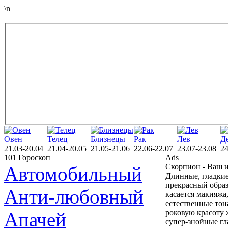
\n
Овен
Телец
Близнецы
Рак
Лев
Д
21.03-20.04
21.04-20.05
21.05-21.06
22.06-22.07
23.07-23.08
24
101 Гороскоп
Ads
Скорпион - Ваш 
Автомобильный
Длинные, гладки
прекрасный образ
Анти-любовный
касается макияжа
естественные то
роковую красоту 
Апачей
супер-знойные гл