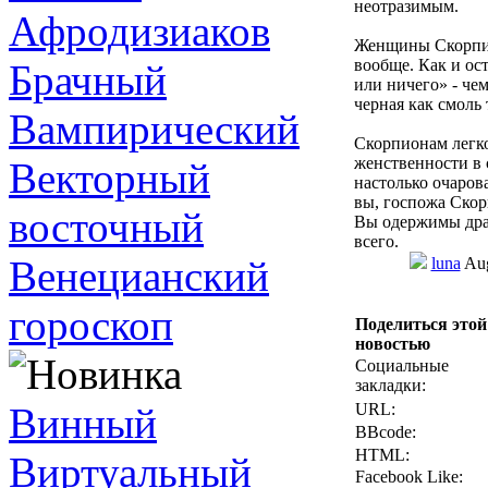
неотразимым.
Афродизиаков
Женщины Скорпио
вообще. Как и ос
Брачный
или ничего» - чем
черная как смоль
Вампирический
Скорпионам легко
женственности в 
Векторный
настолько очаров
вы, госпожа Скор
восточный
Вы одержимы дра
всего.
Венецианский
luna
Aug
гороскоп
Поделиться этой
новостью
Социальные
закладки:
Винный
URL:
BBcode:
HTML:
Виртуальный
Facebook Like: