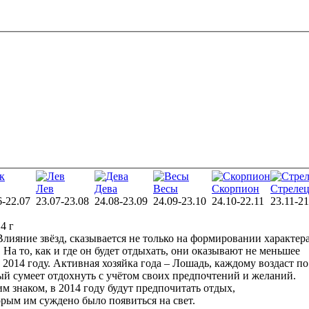
Лев
Дева
Весы
Скорпион
Стреле
6-22.07
23.07-23.08
24.08-23.09
24.09-23.10
24.10-22.11
23.11-21
4 г
Влияние звёзд, сказывается не только на формировании характер
 На то, как и где он будет отдыхать, они оказывают не меньшее
в 2014 году. Активная хозяйка года – Лошадь, каждому воздаст по
дый сумеет отдохнуть с учётом своих предпочтений и желаний.
 знаком, в 2014 году будут предпочитать отдых,
рым им суждено было появиться на свет.