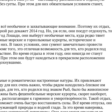
ез суеты. При этом для них обязательным условием станет,
т всё необычное и захватывающие внимание. Поэтому их отдых,
ной раз докажет 2014 год. Но, уж если, они поедут отдохнуть, то
 год Лошади, они выберут необычные места, куда редко тянет
лярные морские и горнолыжные курорты, исторические и
 них. В таких условиях, они сумеют замечательно провести
ме того, это отличная возможность для тех, кто родился под
ьствие. Во время отдыха в этом году, они никогда не станут
е. При этом они будут находиться в прекрасном расположении
тдохнувшими.
ьные и романтически настроенные натуры. Их привлекают
оду для них очень важно, чтобы рядом находились близкие им
и, для тех, кто родился под знаком Рыб, было бы живописное
олжны быть фешенебельные морские курорты, скорее наоборот,
 располагающие к гармонии и умиротворённости. Такой отдых,
поможет очень быстро восстановить силы. Всё время отпуска, он
ружающей природы и водной глади. За это время наверняка,
ного интересной литературы. Они даже могут отказаться от