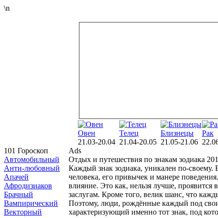
\n
Овен
Телец
Близнецы
Рак
21.03-20.04
21.04-20.05
21.05-21.06
22.0
101 Гороскоп
Ads
Автомобильный
Отдых и путешествия по знакам зодиака 201
Анти-любовный
Каждый знак зодиака, уникален по-своему. 
Апачей
человека, его привычек и манере поведения.
Афродизиаков
влияние. Это как, нельзя лучше, проявится 
Брачный
заслугам. Кроме того, велик шанс, что каж
Вампирический
Поэтому, люди, рождённые каждый под своим
Векторный
характеризующий именно тот знак, под кото