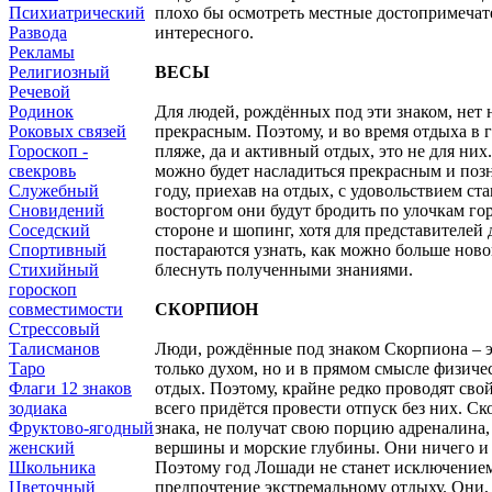
Психиатрический
плохо бы осмотреть местные достопримечате
Развода
интересного.
Рекламы
Религиозный
ВЕСЫ
Речевой
Родинок
Для людей, рождённых под эти знаком, нет 
Роковых связей
прекрасным. Поэтому, и во время отдыха в г
Гороскоп -
пляже, да и активный отдых, это не для ни
свекровь
можно будет насладиться прекрасным и позн
Служебный
году, приехав на отдых, с удовольствием с
Сновидений
восторгом они будут бродить по улочкам го
Соседский
стороне и шопинг, хотя для представителей 
Спортивный
постараются узнать, как можно больше ново
Стихийный
блеснуть полученными знаниями.
гороскоп
совместимости
СКОРПИОН
Стрессовый
Талисманов
Люди, рождённые под знаком Скорпиона – э
Таро
только духом, но и в прямом смысле физиче
Флаги 12 знаков
отдых. Поэтому, крайне редко проводят свой
зодиака
всего придётся провести отпуск без них. Ск
Фруктово-ягодный
знака, не получат свою порцию адреналина,
женский
вершины и морские глубины. Они ничего и н
Школьника
Поэтому год Лошади не станет исключением
Цветочный
предпочтение экстремальному отдыху. Они, 