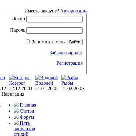
Имеете аккаунт?
Авторизация
Логин
Пароль
Запомнить меня
Забыли пароль?
Регистрация
ц
Козерог
Водолей
Рыбы
.12
22.12-20.01
21.01-20.02
21.02-20.03
Навигация
а
Главная
Статьи
Форум
Пять
элементов
стихий