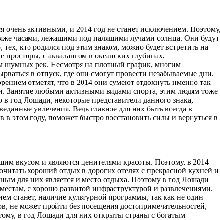
 очень активными, и 2014 год не станет исключением. Поэтому
ляже часами, лежащими под палящими лучами солнца. Они будут
 тех, кто родился под этим знаком, можно будет встретить на
е просторы, с аквалангом в океанских глубинах,
м шумных рек. Несмотря на плотный график, многим
ырваться в отпуск, где они смогут провести незабываемые дни.
орением отметят, что в 2014 они сумеют отдохнуть именно так
пути. Занятие любыми активными видами спорта, этим людям тоже
о в год Лошади, некоторые представители данного знака,
веданные увлечения. Ведь главное для них быть всегда в
в этом году, поможет быстро восстановить силы и вернуться в
шим вкусом и являются ценителями красоты. Поэтому, в 2014
дпочитать хороший отдых в дорогих отелях с прекрасной кухней и
ым для них является и место отдыха. Поэтому в год Лошади
естам, с хорошо развитой инфраструктурой и развлечениями.
ием станет, наличие культурной программы, так как не один
цов, не может пройти без посещения достопримечательностей,
тому, в год Лошади для них открыты страны с богатым