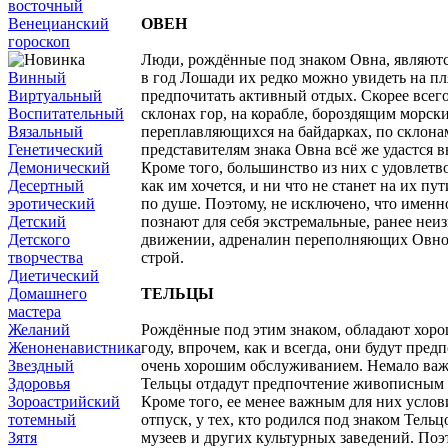
восточный
Венецианский
ОВЕН
гороскоп
Люди, рождённые под знаком Овна, являются
Винный
в год Лошади их редко можно увидеть на п
Виртуальный
предпочитать активный отдых. Скорее всего,
Воспитательный
склонах гор, на корабле, бороздящим морски
Вязальный
переплавляющихся на байдарках, по склона
Генетический
представителям знака Овна всё же удастся в
Демонический
Кроме того, большинство из них с удовлетв
Десертный
как им хочется, и ни что не станет на их 
эротический
по душе. Поэтому, не исключено, что именн
Детский
познают для себя экстремальные, ранее неиз
Детского
движении, адреналин переполняющих Овнов 
творчества
строй.
Диетический
Домашнего
ТЕЛЬЦЫ
мастера
Желаний
Рождённые под этим знаком, обладают хоро
Женоненавистника
году, впрочем, как и всегда, они будут пре
Звездный
очень хорошим обслуживанием. Немало важн
Здоровья
Тельцы отдадут предпочтение живописным м
Зороастрийский
Кроме того, ее менее важным для них услов
тотемный
отпуск, у тех, кто родился под знаком Тель
Зятя
музеев и других культурных заведений. Поэ