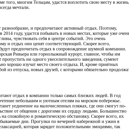
е того, многим Тельцам, удастся воплотить свою месту в жизнь
всегда мечтали.
ят разнообразие, и предпочитают активный отдых. Поэтому,
 2014 году, удастся побывать в новых местах, которые уже очен
тливы, чувствовать себя в центре событий. Это очень
му и отдых они ценят соответствующий. Скорее всего,
 будут предпочитать отдых в сопровождение шумной компании.
 морская Ривьера или горнолыжный курорт, главное, чтобы им
 пропустить ни одного увеселительного заведения, сумеют
но хорошо изучат место своего отдыха. И, кроме приятных
бой из отпуска, новых друзей, с которыми обязательно продолжа
итают отдых в компании только самых близких людей. В год
почтение небольшим и уютным отелям на морском побережье.
танет уединение на малочисленных пляжах, где они смогут по-
льствие от общения с дорогими их сердцу людьми. Большинство
ь на спокойную и романтическую обстановку. Скорее всего, их
абываемые дни. Прогулки по вечерней набережной и ужин в
елаксацией, которая зарядит положительными эмоциями, так