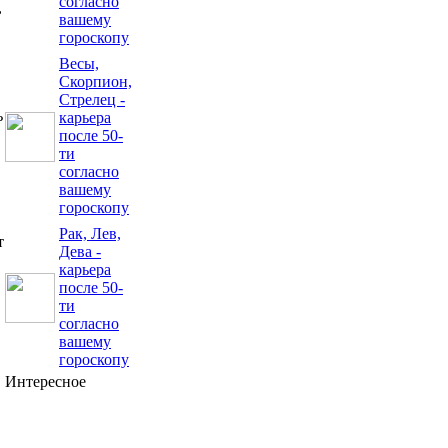
согласно
,
вашему
гороскопу
Весы,
Скорпион,
Стрелец -
ь
карьера
после 50-
ти
согласно
вашему
гороскопу
Рак, Лев,
т
Дева -
карьера
после 50-
ти
согласно
вашему
гороскопу
Интересное