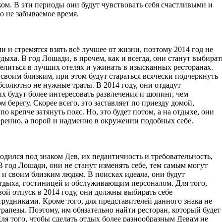
ком. В эти периоды они будут чувствовать себя счастливыми и
о не забываемое время.
 и стремятся взять всё лучшее от жизни, поэтому 2014 год не
тдыха. В год Лошади, в прочем, как и всегда, они станут выбират
селиться в лучших отелях и ужинать в изысканных ресторанах.
е своим близким, при этом будут стараться всячески подчеркнуть
бсолютно не нужные траты. В 2014 году, они отдадут
х будут более интересовать развлечения и шопинг, чем
берегу. Скорее всего, это заставляет по приезду домой,
о крепче затянуть пояс. Но, это будет потом, а на отдыхе, они
веренно, а порой и надменно в окружении подобных себе.
родился под знаком Дев, их педантичность и требовательность,
В год Лошади, они не станут изменять себе, тем самым могут
о и своим близким людям. В поисках идеала, они будут
отдыха, гостиницей и обслуживающим персоналом. Для того,
вой отпуск в 2014 году, они должны выбирать себе
рудниками. Кроме того, для представителей данного знака не
трапезы. Поэтому, им обязательно найти ресторан, который будет
Для того, чтобы сделать отдых более разнообразным Девам не