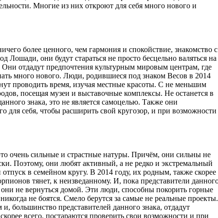
льности. Многие из них откроют для себя много нового и
ничего более ценного, чем гармония и спокойствие, знакомство с
од Лошади, они будут стараться не просто бесцельно валяться на
х. Они отдадут предпочтения культурным мировым центрам, где
ать много нового. Люди, родившиеся под знаком Весов в 2014
танут проводить время, изучая местные красоты. С не меньшим
родов, посещая музеи и выставочные комплексы. Не останется в
данного знака, это не является самоцелью. Также они
го для себя, чтобы расширить свой кругозор, и при возможности
то очень сильные и страстные натуры. Причём, они сильны не
ски. Поэтому, они любят активный, а не редко и экстремальный
 отпуск в семейном кругу. В 2014 году, их родным, также скорее
орпионов тянет, к неизведанному. И, пока представители данног
 они не вернуться домой. Эти люди, способны покорить горные
икогда не боятся. Смело берутся за самые не реальные проекты.
 и, большинство представителей данного знака, отдадут
скорее всего, постараются проверить свои возможности и при