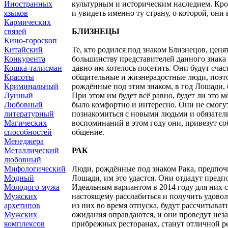
Иностранных
культурным и историческим наследием. Кром
языков
и увидеть именно ту страну, о которой, они 
Кармических
связей
БЛИЗНЕЦЫ
Кино-гороскоп
Китайский
Те, кто родился под знаком Близнецов, цен
Конкурента
большинству представителей данного знака в
Кошка-талисман
давно им хотелось посетить. Они будут счас
Красоты
общительные и жизнерадостные люди, поэто
Криминальный
рождённые под этим знаком, в год Лошади,
Лунный
При этом им будет всё равно, будет ли это
Любовный
было комфортно и интересно. Они не смогут
литературный
познакомиться с новыми людьми и обязатель
Магических
воспоминаний в этом году они, привезут со
способностей
общение.
Менеджера
Металлический
РАК
любовный
Мифологический
Люди, рождённые под знаком Рака, предпоч
Модный
Лошади, им это удастся. Они отдадут пред
Молодого мужа
Идеальным вариантом в 2014 году для них с
Мужских
настоящему расслабиться и получить удово
архетипов
из них во время отпуска, будут рассчитыват
Мужских
ожидания оправдаются, и они проведут нез
комплексов
прибрежных ресторанах, станут отличной р