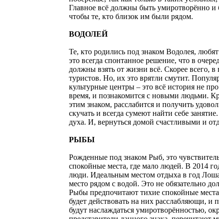
Главное всё должны быть умиротворённо и б
чтобы те, кто близок им были рядом.
ВОДОЛЕЙ
Те, кто родились под знаком Водолея, любя
это всегда спонтанное решение, что в очеред
должны взять от жизни всё. Скорее всего, в
туристов. Но, их это врятли смутит. Попу
культурные центры – это всё история не про
время, и познакомится с новыми людьми. Кро
этим знаком, расслабится и получить удовол
скучать и всегда сумеют найти себе заняти
духа. И, вернуться домой счастливыми и о
РЫБЫ
Рожденные под знаком Рыб, это чувствител
спокойные места, где мало людей. В 2014 г
люди. Идеальным местом отдыха в год Лошад
место рядом с водой. Это не обязательно д
Рыбы предпочитают тихие спокойные места,
будет действовать на них расслабляющи, и 
будут наслаждаться умиротворённостью, ок
представители данного знака, перечитают м