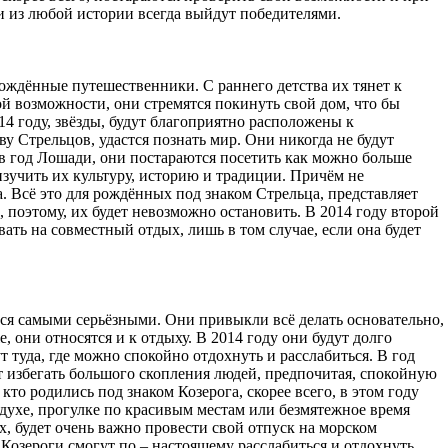
ни из любой истории всегда выйдут победителями.
рождённые путешественники. С раннего детства их тянет к
й возможности, они стремятся покинуть свой дом, что бы
14 году, звёзды, будут благоприятно расположены к
у Стрельцов, удастся познать мир. Они никогда не будут
 в год Лошади, они постараются посетить как можно больше
зучить их культуру, историю и традиции. Причём не
а. Всё это для рождённых под знаком Стрельца, представляет
, поэтому, их будет невозможно остановить. В 2014 году второй
ать на совместный отдых, лишь в том случае, если она будет
ся самыми серьёзными. Они привыкли всё делать основательно,
, они относятся и к отдыху. В 2014 году они будут долго
т туда, где можно спокойно отдохнуть и расслабиться. В год
т избегать большого скопления людей, предпочитая, спокойную
кто родились под знаком Козерога, скорее всего, в этом году
духе, прогулке по красивым местам или безмятежное время
х, будет очень важно провести свой отпуск на морском
, Козероги смогут по – настоящему расслабиться и отдохнуть.