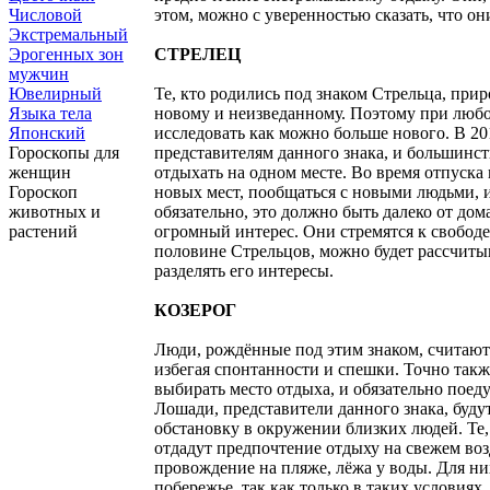
Числовой
этом, можно с уверенностью сказать, что о
Экстремальный
Эрогенных зон
СТРЕЛЕЦ
мужчин
Ювелирный
Те, кто родились под знаком Стрельца, при
Языка тела
новому и неизведанному. Поэтому при любо
Японский
исследовать как можно больше нового. В 20
Гороскопы для
представителям данного знака, и большинств
женщин
отдыхать на одном месте. Во время отпуска
Гороскоп
новых мест, пообщаться с новыми людьми, и
животных и
обязательно, это должно быть далеко от дом
растений
огромный интерес. Они стремятся к свободе
половине Стрельцов, можно будет рассчитыв
разделять его интересы.
КОЗЕРОГ
Люди, рождённые под этим знаком, считают
избегая спонтанности и спешки. Точно также
выбирать место отдыха, и обязательно поеду
Лошади, представители данного знака, буду
обстановку в окружении близких людей. Те, 
отдадут предпочтение отдыху на свежем воз
провождение на пляже, лёжа у воды. Для ни
побережье, так как только в таких условиях