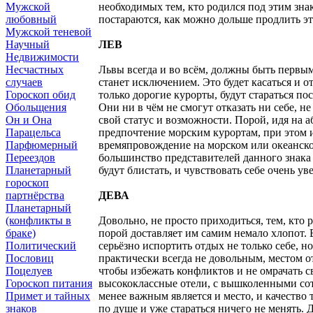
Мужской
необходимых тем, кто родился под этим зна
любовный
постараются, как можно дольше продлить эт
Мужской теневой
Научный
ЛЕВ
Недвижимости
Несчастных
Львы всегда и во всём, должны быть первыми
случаев
станет исключением. Это будет касаться и о
Гороскоп обид
только дорогие курорты, будут стараться по
Обольщения
Они ни в чём не смогут отказать ни себе, н
Он и Она
свой статус и возможности. Порой, идя на а
Парацельса
предпочтение морским курортам, при этом и
Парфюмерный
времяпровождение на морском или океанском 
Переездов
большинство представителей данного знака п
Планетарный
будут блистать, и чувствовать себе очень у
гороскоп
партнёрства
ДЕВА
Планетарный
(конфликты в
Довольно, не просто приходиться, тем, кто 
браке)
порой доставляет им самим немало хлопот. 
Политический
серьёзно испортить отдых не только себе, н
Пословиц
практически всегда не довольным, местом 
Поцелуев
чтобы избежать конфликтов и не омрачать с
Гороскоп питания
высококлассные отели, с вышколенными сот
Примет и тайных
менее важным является и место, и качество 
знаков
по душе и уже стараться ничего не менять. 